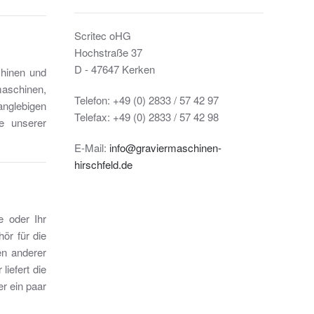
Scritec oHG
Hochstraße 37
D - 47647 Kerken
chinen und
aschinen,
Telefon: +49 (0) 2833 / 57 42 97
anglebigen
Telefax: +49 (0) 2833 / 57 42 98
ge unserer
E-Mail:
info@graviermaschinen-
hirschfeld.de
e oder Ihr
ör für die
en anderer
liefert die
r ein paar