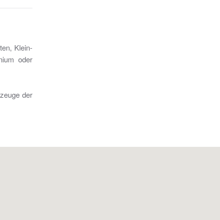
en, Klein-
inium oder
kzeuge der