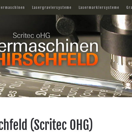
iermaschinen
Lasergraviersysteme
Lasermarkiersysteme
Gr
hfeld (Scritec OHG)