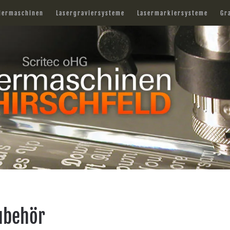
iermaschinen
Lasergraviersysteme
Lasermarkiersysteme
Gr
Zubehör