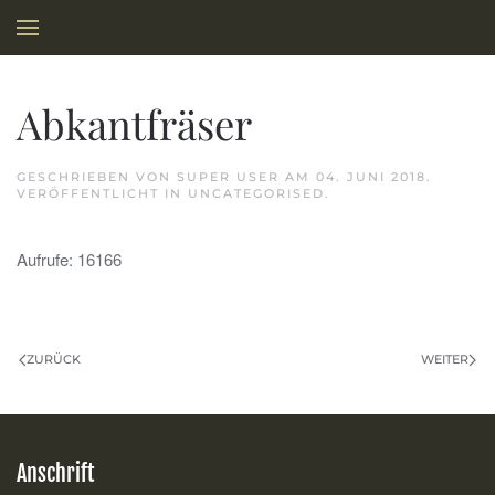
Skip to main content
Abkantfräser
GESCHRIEBEN VON SUPER USER AM
04. JUNI 2018
.
VERÖFFENTLICHT IN
UNCATEGORISED
.
Aufrufe: 16166
ZURÜCK
WEITER
Anschrift